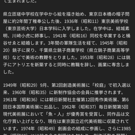
て生まれました。
県立匝瑳中学校在学中から絵を描き始め、東京日本橋の帽子問
屋に約2年間丁稚奉公した後、1936年（昭和11）東京美術学校
（東京芸術大学）日本学科に入学しました。在学中は、結城素
明、川崎小虎に師事し、1941年（昭和16）同校を卒業すると桶
谷せゑと結婚します。3年間の軍隊生活を経て、1945年（昭和
20）銚子に戻り、千葉県立銚子商業学校（県立銚子商業高等学
校）などで美術の教鞭をとりました。1953年（昭和28）には銚
子にアトリエを新築すると同時に教職を辞し、画業に専念しま
した。
1949年（昭和29）9月、第2回創造美術展に「校庭」で初入選以
来、1960年（昭和35）に新制作協会の会員に推挙されます。
1961年（昭和36）には朝日新聞社主催第12回秀作美術展、第6
回日本国際美術展に出品し、1962年（昭和37）毎日新聞第5回
現代美術展において「魚・人」が優秀賞を受賞し、同作品は文
化庁買い上げとなり、現在は東京国立近代美術館に収蔵されて
います。1974年（昭和49）創画会の結成に参画し、さらに1985